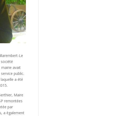
Villarembert-Le
 société
mairie avait
service public.
laquelle a été
2015.
erthier, Maire
 DSP remontées
ntée par
es, a également