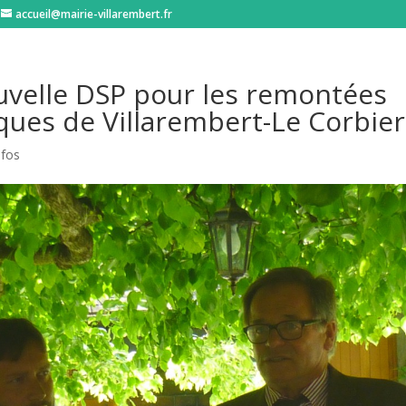
accueil@mairie-villarembert.fr
velle DSP pour les remontées
ues de Villarembert-Le Corbier
nfos