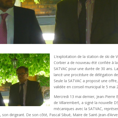
L’exploitation de la station de ski de 
Corbier a de nouveau été confiée à la
SATVAC pour une durée de 30 ans. La 
lancé une procédure de délégation de 
Seule la SATVAC a proposé une offre, 
validée en conseil municipal le 5 mai 
Mercredi 13 mai dernier, Jean-Pierre B
de Villarembert, a signé la nouvelle
mécaniques avec la SATVAC, représe
 son dirigeant. De son côté, Pascal Sibué, Maire de Saint-Jean-d’Arv