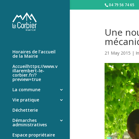
04 79 56 74 65
Une nou
mécaniq
Horaires de l’accueil
21 May 2015
|
I
de la Mairie
Accueilhttps://www.v
illarembert-le-
corbier.fr/?
preview=true
La commune
Vie pratique
Déchetterie
Démarches
administratives
Espace propriétaire