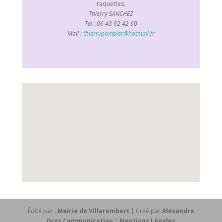
raquettes.
Thierry SANCHEZ
Tel : 06 43 92 42 60
Mail :
thierrypompier@hotmail.fr
Édité par :
Mairie de Villarembert
| Créé par
Alexandre
Gros Communication
|
Mentions Légales