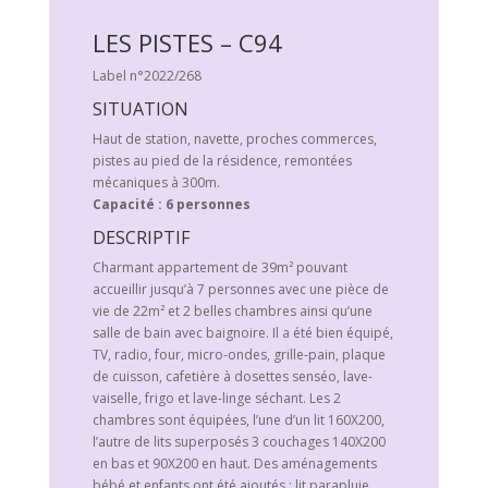
LES PISTES – C94
Label n°2022/268
SITUATION
Haut de station, navette, proches commerces,
pistes au pied de la résidence, remontées
mécaniques à 300m.
Capacité : 6 personnes
DESCRIPTIF
Charmant appartement de 39m² pouvant
accueillir jusqu’à 7 personnes avec une pièce de
vie de 22m² et 2 belles chambres ainsi qu’une
salle de bain avec baignoire. Il a été bien équipé,
TV, radio, four, micro-ondes, grille-pain, plaque
de cuisson, cafetière à dosettes senséo, lave-
vaiselle, frigo et lave-linge séchant. Les 2
chambres sont équipées, l’une d’un lit 160X200,
l’autre de lits superposés 3 couchages 140X200
en bas et 90X200 en haut. Des aménagements
bébé et enfants ont été ajoutés : lit parapluie,