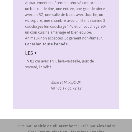
Appartement entièrement rénové comprenant :
un balcon de 4m², une entrée, une grande pièce
avec un BZ, une salle de bains avec douche, un
wc séparé, une chambre avec un lit mezzanine 3
couchages (un couchage 140 et un couchage 90),
un coin cuisine aménagé et bien équipé.
Animaux non acceptés. Logement non-fumeur.
Location toute l’année.
LES +
TV 82 cm avec TNT, lave-vaisselle, jeux de
société, lit bébé.
Mme et M. RIDOUX
Tel : 06.17.06.72.12
Édité par :
Mairie de Villarembert
| Créé par
Alexandre
Gros Communication
|
Mentions Légales