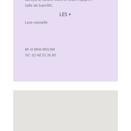
Salle de bain/WC.
LES +
Lave-vaisselle
Mr et Mme MOLINA
Tel : 02 48 55 36 80