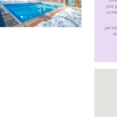
offr
pour p
Le mén
Joël H
Ma