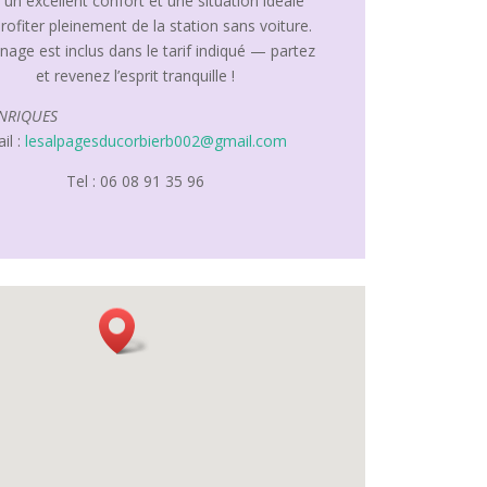
e un excellent confort et une situation idéale
rofiter pleinement de la station sans voiture.
age est inclus dans le tarif indiqué — partez
et revenez l’esprit tranquille !
ENRIQUES
il :
lesalpagesducorbierb002@gmail.com
Tel : 06 08 91 35 96