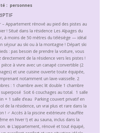
té : personnes
IPTIF
r – Appartement rénové au pied des pistes au
ier ! Situé dans la résidence Les Alpages du
r, à moins de 50 mètres du télésiège — idéal
n séjour au ski ou à la montagne ! Départ ski
ieds : pas besoin de prendre la voiture, vous
 directement de la résidence vers les pistes !
e pièce à vivre avec un canapé convertible (2
ages) et une cuisine ouverte toute équipée,
mprenant notamment un lave-vaisselle. 2
bres : 1 chambre avec lit double 1 chambre
t superposé Soit 6 couchages au total. 1 salle
in + 1 salle d’eau Parking couvert privatif en
ol de la résidence, un vrai plus et rare dans la
on ! ‍♂️ Accès à la piscine extérieure chauffée
ême en hiver !) et au sauna, inclus dans la
ion. ❄️ L’appartement, rénové et tout équipé,