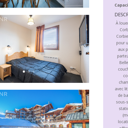
Capaci
DESCR
À loue
Corb
Corbie
pour u
aux p
partez
Bell
couch
co
cham
avec li
de ba
sous-s
stati
(m
locat