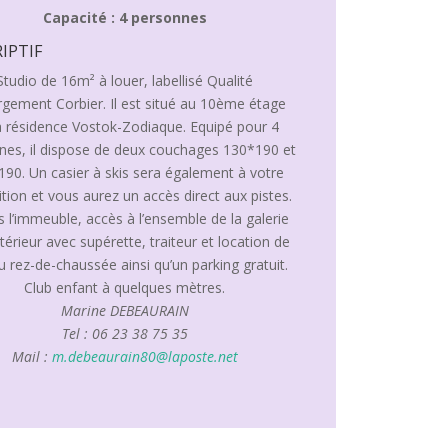
Capacité : 4 personnes
IPTIF
Studio de 16m² à louer, labellisé Qualité
gement Corbier. Il est situé au 10ème étage
a résidence Vostok-Zodiaque. Equipé pour 4
nes, il dispose de deux couchages 130*190 et
90. Un casier à skis sera également à votre
ition et vous aurez un accès direct aux pistes.
 l’immeuble, accès à l’ensemble de la galerie
intérieur avec supérette, traiteur et location de
u rez-de-chaussée ainsi qu’un parking gratuit.
Club enfant à quelques mètres.
Marine DEBEAURAIN
Tel : 06 23 38 75 35
Mail :
m.debeaurain80@laposte.net