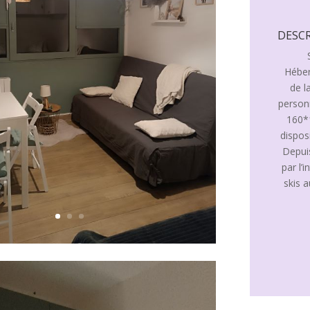
DESCR
Héber
de l
person
160*1
dispos
Depuis
par l’
skis a