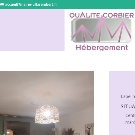
accueil@mairie-villarembert.fr
Label 
SITU
Centr
marc