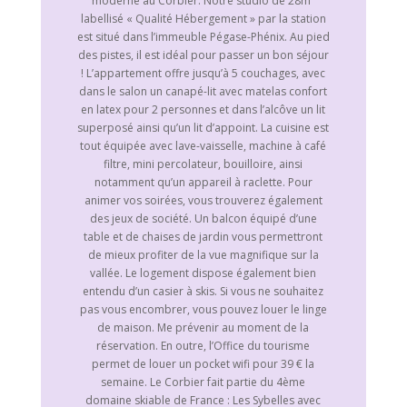
moderne au Corbier. Notre studio de 28m²
labellisé « Qualité Hébergement » par la station
est situé dans l’immeuble Pégase-Phénix. Au pied
des pistes, il est idéal pour passer un bon séjour
! L’appartement offre jusqu’à 5 couchages, avec
dans le salon un canapé-lit avec matelas confort
en latex pour 2 personnes et dans l’alcôve un lit
superposé ainsi qu’un lit d’appoint. La cuisine est
tout équipée avec lave-vaisselle, machine à café
filtre, mini percolateur, bouilloire, ainsi
notamment qu’un appareil à raclette. Pour
animer vos soirées, vous trouverez également
des jeux de société. Un balcon équipé d’une
table et de chaises de jardin vous permettront
de mieux profiter de la vue magnifique sur la
vallée. Le logement dispose également bien
entendu d’un casier à skis. Si vous ne souhaitez
pas vous encombrer, vous pouvez louer le linge
de maison. Me prévenir au moment de la
réservation. En outre, l’Office du tourisme
permet de louer un pocket wifi pour 39 € la
semaine. Le Corbier fait partie du 4ème
domaine skiable de France : Les Sybelles avec