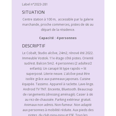
Label n°2023-281
SITUATION
Centre station à 100 m, accessible par la galerie
marchande, proche commerces, pistes de ski au
départ de la résidence.
Capacité : 4 personnes
DESCRIPTIF
Le Cobalt, Studio alcôve, 24m2, rénové été 2022.
Immeuble Vostok. 11e étage côté pistes. Orienté
sud/est. Balcon 5m2. 4 personnes (2 adultes/2
enfants). Un canapé lit type rapido + lit
superposé. Literie neuve. L’alcôve peut être
isolée grâce aux panneaux japonais. Cuisine
équipée. Tassimo. Appareil à raclette. Lave-linge.
Android TV TNT. Enceinte, Bluetooth. Beaucoup
de rangements (dressing aménagé). Casier à ski
au rez-de-chaussée. Parking extérieur gratuit.
Animaux non admis. Non-fumeur. Non adapté
aux personnes à mobilité réduite. Aux pieds des
pistes, du club piou-piou et ESF. Tous les