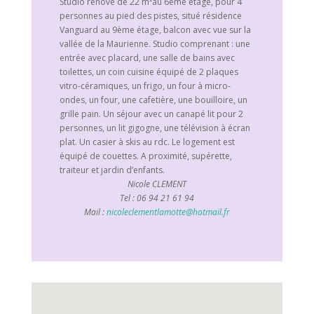
Studio rénové de 22 m²au 6ème étage, pour 4
personnes au pied des pistes, situé résidence
Vanguard au 9ème étage, balcon avec vue sur la
vallée de la Maurienne. Studio comprenant : une
entrée avec placard, une salle de bains avec
toilettes, un coin cuisine équipé de 2 plaques
vitro-céramiques, un frigo, un four à micro-
ondes, un four, une cafetière, une bouilloire, un
grille pain. Un séjour avec un canapé lit pour 2
personnes, un lit gigogne, une télévision à écran
plat. Un casier à skis au rdc. Le logement est
équipé de couettes. A proximité, supérette,
traiteur et jardin d’enfants.
Nicole CLEMENT
Tel : 06 94 21 61 94
Mail :
nicoleclementlamotte@hotmail.fr