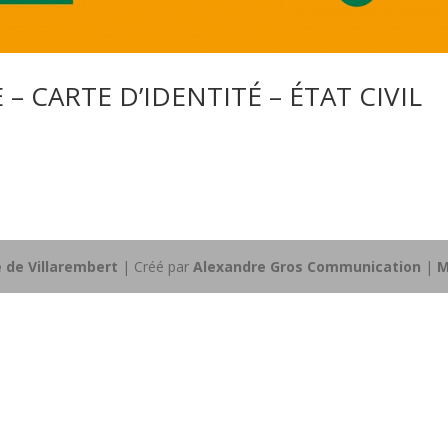
– CARTE D’IDENTITÉ – ÉTAT CIVIL
e de Villarembert
| Créé par
Alexandre Gros Communication
|
M