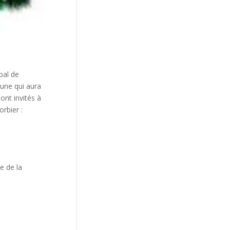
pal de
mune qui aura
nt invités à
orbier :
e de la